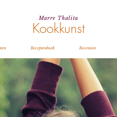
Marre Thalita
Kookkunst
ten
Receptenboek
Recensies