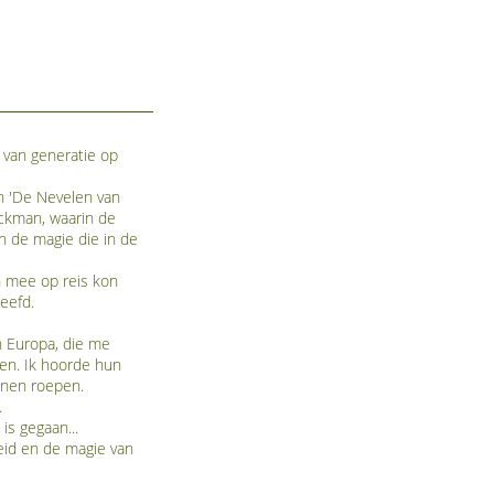
van generatie op
n 'De Nevelen van
eckman, waarin de
n de magie die in de
n mee op reis kon
eefd.
an Europa, die me
ken. Ik hoorde hun
nnen roepen.
.
is gegaan...
eid en de magie van