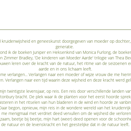
kruidenwijsheid en geneeskunst doorgegeven van moeder op dochter, 
generatie.
slond ik de boeken Juniper en Heksenkind van Monica Furlong, de boeke
on Zimmer Bradley, 'De kinderen van Moeder Aarde' trilogie van Thea B
ouwen leren over de kracht van de natuur, het ritme van de seizoenen e
aarde en in ons lichaam leeft.
t me verlangen... Verlangen naar een moeder of wijze vrouw die me hieri
. Verlangen naar een tijd waarin deze wijsheid en deze kracht werd gel
 mijn twintigste levensjaar, op reis. Een reis door verschillende landen v
lastonbury bracht. De plek waar ik de planten voor het eerst hoorde spre
isteren in het ritselen van hun bladeren in de wind en hoorde ze vanbi
Daar begon, opnieuw, mijn reis in de wondere wereld van het kruidenrijk
e me menigmaal met verdriet deed vervullen om de wijsheid die verloren 
gzaam, beetje bij beetje, mijn hart (weer) deed openen voor de schoonh
de natuur en de levenskracht en het geestelijke dat in de natuur leeft.