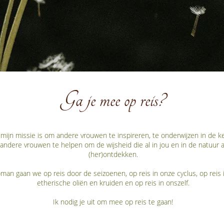
Ga je mee op reis?
 mijn missie is om andere vrouwen te inspireren, te onderwijzen in de k
ndere vrouwen te helpen om de wijsheid die al in jou en in de natuur a
(her)ontdekken.
an gaan we op reis door de seizoenen, op reis in onze cyclus, op reis 
etherische oliën en kruiden en op reis in onszelf.
Ik nodig je uit om mee op reis te gaan!