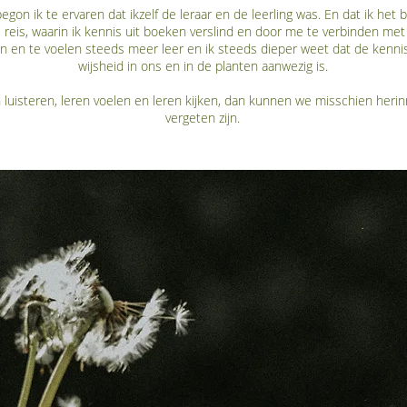
begon ik te ervaren dat ikzelf de leraar en de leerling was. En dat ik het 
 reis, waarin ik kennis uit boeken verslind en door me te verbinden me
ken en te voelen steeds meer leer en ik steeds dieper weet dat de ken
wijsheid in ons en in de planten aanwezig is.
luisteren, leren voelen en leren kijken, dan kunnen we misschien heri
vergeten zijn.