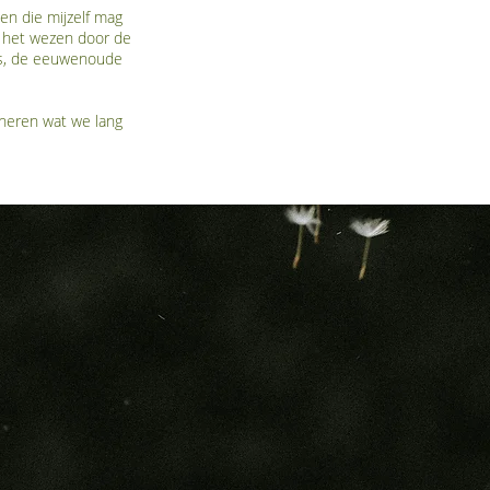
ben die mijzelf mag
t het wezen door de
nis, de eeuwenoude
nneren wat we lang