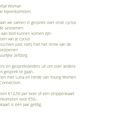
rbal Woman
tie bijeenkomsten
gaan we samen in gesprek over onze cyclus
de seizoenen.
j aan bod kunnen komen zijn:
sen van je cyclus
chien juist niet) met het ritme van de
seizoenen
urlijke zelfzorg
kers en gespreksleiders uit om over andere
in gesprek te gaan.
samen met Luna en Hinde van Young Women
 Connection.
sten €12,50 per keer of een strippenkaart
enkomsten voor €50,-.
aart is één jaar geldig.