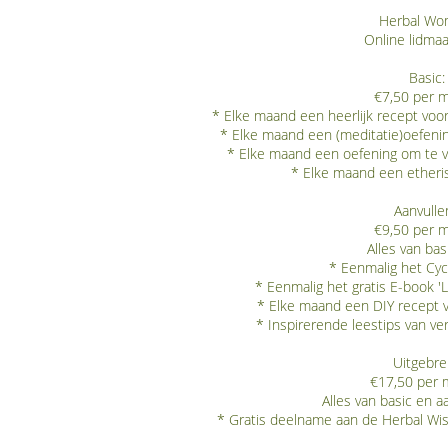
Herbal W
Online lidma
Basic:
€7,50 per 
* Elke maand een heerlijk recept voor
* Elke maand een (meditatie)oefenin
* Elke maand een oefening om te v
* Elke maand een etherisc
Aanvulle
€9,50 per 
Alles van bas
* Eenmalig het Cy
* Eenmalig het gratis E-book 'L
* Elke maand een DIY recept vo
* Inspirerende leestips van v
Uitgebre
€17,50 per
Alles van basic en a
* Gratis deelname aan de Herbal Wi