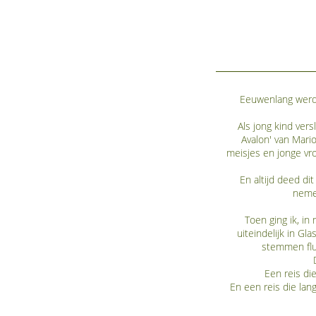
Eeuwenlang werd 
Als jong kind ver
Avalon' van Mari
meisjes en jonge vr
En altijd deed di
nemen
Toen ging ik, in
uiteindelijk in G
stemmen flu
Een reis di
En een reis die lan