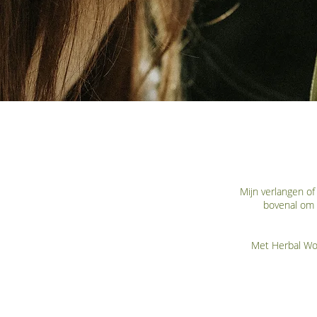
Mijn verlangen of
bovenal om a
Met Herbal Wom