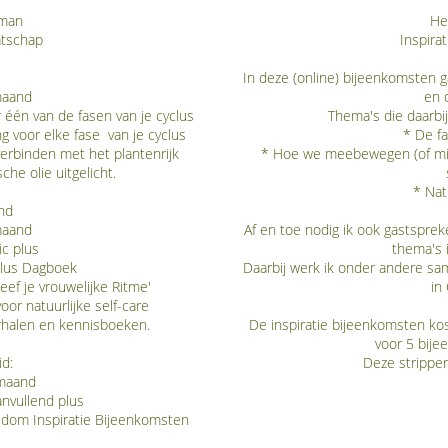
oman
He
atschap
Inspira
In deze (online) bijeenkomsten 
maand
en 
 één van de fasen van je cyclus
Thema's die daarbi
g voor elke fase van je cyclus
* De fa
erbinden met het plantenrijk
* Hoe we meebewegen (of miss
he olie uitgelicht.
* Natu
nd
maand
Af en toe nodig ik ook gastspre
ic plus
thema's 
clus Dagboek
Daarbij werk ik onder andere 
eef je vrouwelijke Ritme'
in
or natuurlijke self-care
erhalen en kennisboeken.
De inspiratie bijeenkomsten ko
voor 5 bije
id:
Deze strippenk
 maand
anvullend plus
sdom Inspiratie Bijeenkomsten