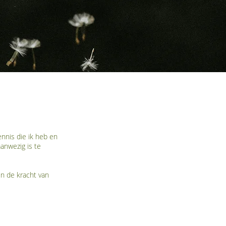
ennis die ik heb en
anwezig is te
in de kracht van