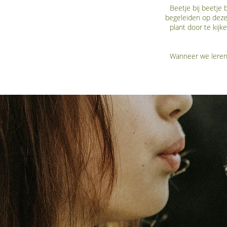
Beetje bij beetje 
begeleiden op deze
plant door te kij
Wanneer we leren 