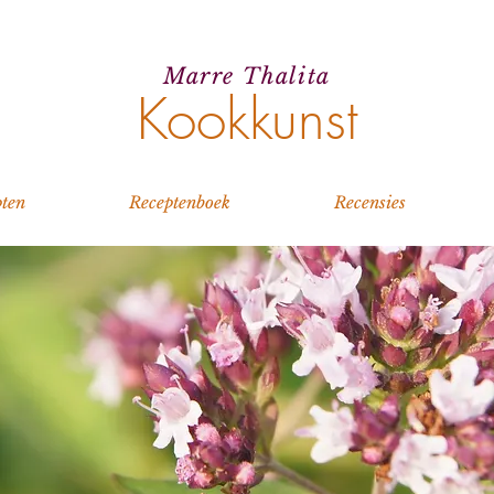
Marre Thalita
Kookkunst
ten
Receptenboek
Recensies