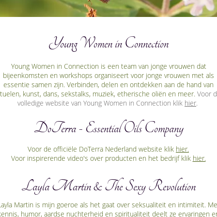
Young Women in Connection
Young Women in Connection is een team van jonge vrouwen dat
bijeenkomsten en workshops organiseert voor jonge vrouwen met als
essentie samen zijn. Verbinden, delen en ontdekken aan de hand van
ituelen, kunst, dans, sekstalks, muziek, etherische oliën en meer.
Voor 
volledige website van Young Women in Connection klik
hier
.
DoTerra - Essential Oils Company
Voor de officiële DoTerra Nederland website klik
hier.
Voor inspirerende video's over producten en het bedrijf klik
hier.
Layla Martin & The Sexy Revolution
Layla Martin is mijn goeroe als het gaat over seksualiteit en intimiteit. Me
kennis, humor, aardse nuchterheid en spiritualiteit deelt ze ervaringen e