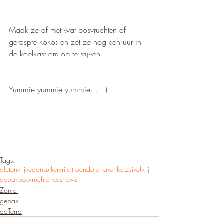
Maak ze af met wat bosvruchten of 
geraspte kokos en zet ze nog een uur in 
de koelkast om op te stijven.
Yummie yummie yummie.... :)
Tags:
glutenvrij
vegan
suikervrij
citroen
doterra
venkel
zuivelvrij
gebak
bosvruchten
cashews
Zomer
gebak
doTerra