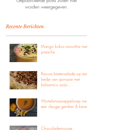
Gepubliceerde posts zullen hier
worden weergegeven.
Recente Berichten
Mango kokos smoothie met
pistache
Rauwe bietensalade op een
bedje van spinazie met
balsamico azijn,
pompoenpitten & zachte
geitenkaas
Wortelsinaasappelsoep met
een vleugje gember & kaneel
Chocolademousse