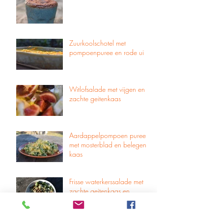
Zuurkoolschotel met
pompoenpuree en rode ui
Witlofsalade met vijgen en
zachte geitenkaas
Aardappelpompoen puree
met mosterblad en belegen
kaas
Frisse waterkerssalade met
zachte geitenkaas en
geroosterde pijnboompitjes