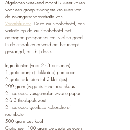
Afgelopen weekend mocht ik weer koken 
voor een groep zwangere vrouwen van 
de zwangerschapsretraite van 
Wombfulness
. Deze zuurkoolschotel, een 
variatie op de zuurkoolschotel met 
aardappel-pompoenpuree, viel zo goed 
in de smaak en er werd om het recept 
gevraagd, dus bij deze.
Ingrediënten (voor 2 - 3 personen):
1 grote oranje (Hokkaido) pompoen
2 grote rode uien (of 3 kleintjes)
200 gram (veganistische) roomkaas
2 theelepels versgemalen zwarte peper 
2 à 3 theelepels zout
2 theelepels geurloze kokosolie of 
roomboter
500 gram zuurkool
Optioneel: 100 gram geraspte belegen 