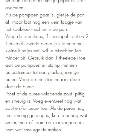
worden.Doe er een snufje peper en zout 
overheen.
Als de pompoen gaar is, giet je de pan 
af, maar laat nog een klein laagje van 
het kookvocht achter in de pan.
Voeg de roomkaas, 1 theelepel zout en 2 
theelepels zwarte peper (als je hem met 
kleine kindjes eet, wil je misschien iets 
minder pit. Gebruik dan 1 theelepel) toe 
aan de pompoen en stamp met een 
pureestamper tot een gladde, romige 
puree. Voeg de uien toe en roer deze 
door de puree. 
Proef of de puree voldoende zout, pittig 
en smeuïg is. Voeg eventueel nog wat 
zout en/of peper toe. Als de puree nog 
niet smeuïg genoeg is, kun je er nog wat 
water, melk of room aan toevoegen om 
hem wat smeuïger te maken.