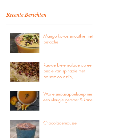
Recente Berichten
Mango kokos smoothie met
pistache
Rauwe bietensalade op een
bedje van spinazie met
balsamico azijn,
pompoenpitten & zachte
geitenkaas
Wortelsinaasappelsoep met
een vleugje gember & kaneel
Chocolademousse