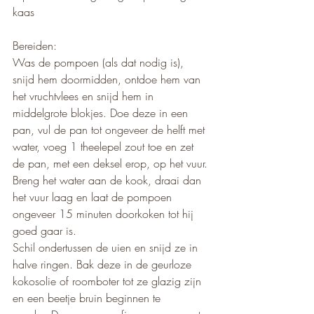
kaas
Bereiden:
Was de pompoen (als dat nodig is), 
snijd hem doormidden, ontdoe hem van 
het vruchtvlees en snijd hem in 
middelgrote blokjes. Doe deze in een 
pan, vul de pan tot ongeveer de helft met 
water, voeg 1 theelepel zout toe en zet 
de pan, met een deksel erop, op het vuur. 
Breng het water aan de kook, draai dan 
het vuur laag en laat de pompoen 
ongeveer 15 minuten doorkoken tot hij 
goed gaar is.
Schil ondertussen de uien en snijd ze in 
halve ringen. Bak deze in de geurloze 
kokosolie of roomboter tot ze glazig zijn 
en een beetje bruin beginnen te 