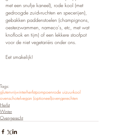
met een snufje kaneel), rode kool (met 
gedroogde zuidvruchten en specerijen), 
gebakken paddenstoelen (champignons, 
oesterzwammen, nameco's, etc, met wat 
knoflook en tijm) of een lekkere stoofpot 
voor de niet vegetariërs onder ons.
Eet smakelijk!
Tags:
glutenvrij
winter
herfst
pompoen
rode ui
zuurkool
ovenschotel
vegan (optioneel)
ovengerechten
Herfst
Winter
Ovengerecht