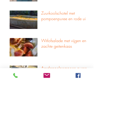
Zuurkoolschotel met
pompoenpuree en rode ui
Witlofsalade met vijgen en
zachte geitenkaas
Aardappelpompoen puree
met mosterblad en belegen
kaas
Frisse waterkerssalade met
zachte geitenkaas en
geroosterde pijnboompitjes
Broccoliquiche