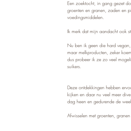
Een zoektocht, in gang gezet d
groenten en granen, zaden en pit
voedingsmiddelen.
Ik merk dat mijn aandacht ook st
Nu ben ik geen die hard vegan,
maar melkproducten, zeker koem
dus probeer ik ze zo veel mogeli
suikers.
Deze ontdekkingen hebben ervoo
kijken en daar nu veel meer divers
dag heen en gedurende de wee
Afwisselen met groenten, granen