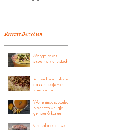
Recente Berichten
Mango kokos
smoothie met pistache
Rauwe bietensalade
op een bedje van
spinazie met
balsamico azijn,
pompoenpitten &
Wortelsinaasappelsoe
zachte geitenkaas
p met een vleugje
gember & kaneel
Chocolademousse