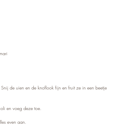
mari
nij de uien en de knoflook fijn en fruit ze in een beetje 
coli en voeg deze toe.
lles even aan.