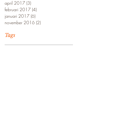
april 2017
(3)
3 posts
februari 2017
(4)
4 posts
januari 2017
(6)
6 posts
november 2016
(2)
2 posts
Tags