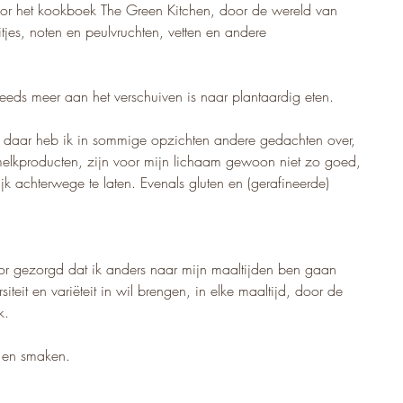
oor het kookboek The Green Kitchen, door de wereld van 
jes, noten en peulvruchten, vetten en andere 
eeds meer aan het verschuiven is naar plantaardig eten.
 daar heb ik in sommige opzichten andere gedachten over, 
elkproducten, zijn voor mijn lichaam gewoon niet zo goed, 
jk achterwege te laten. Evenals gluten en (gerafineerde) 
r gezorgd dat ik anders naar mijn maaltijden ben gaan 
iteit en variëteit in wil brengen, in elke maaltijd, door de 
k.
 en smaken. 