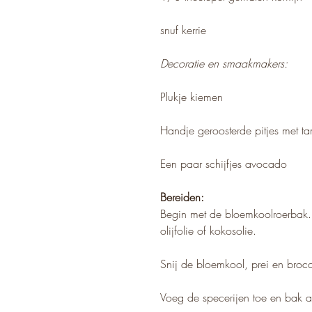
snuf kerrie
Decoratie en smaakmakers:
Plukje kiemen
Handje geroosterde pitjes met ta
Een paar schijfjes avocado
Bereiden:
Begin met de bloemkoolroerbak. S
olijfolie of kokosolie.
Snij de bloemkool, prei en broc
Voeg de specerijen toe en bak a