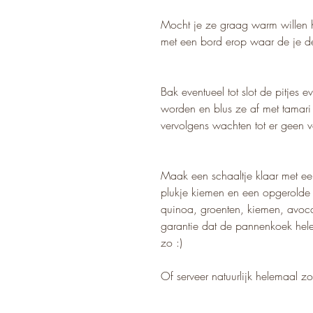
Mocht je ze graag warm willen h
met een bord erop waar de je de
Bak eventueel tot slot de pitjes
worden en blus ze af met tamari 
vervolgens wachten tot er geen v
Maak een schaaltje klaar met een
plukje kiemen en een opgerolde
quinoa, groenten, kiemen, avoca
garantie dat de pannenkoek helema
zo :)
Of serveer natuurlijk helemaal zoal