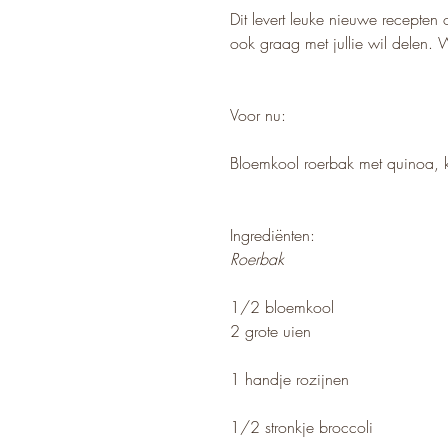
Dit levert leuke nieuwe recepten
ook graag met jullie wil delen. W
Voor nu:
Bloemkool roerbak met quinoa, k
Ingrediënten:
Roerbak
1/2 bloemkool
2 grote uien
1 handje rozijnen
1/2 stronkje broccoli