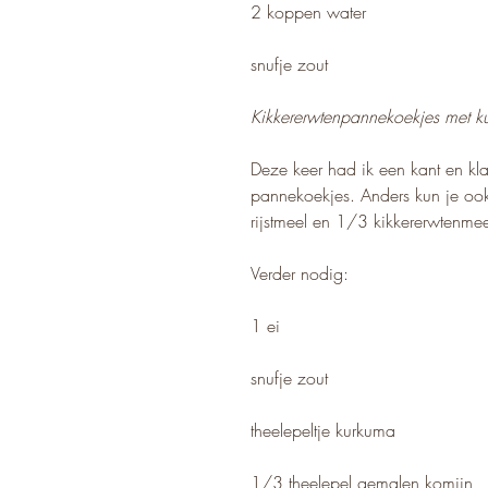
2 koppen water
snufje zout
Kikkererwtenpannekoekjes met k
Deze keer had ik een kant en kl
pannekoekjes. Anders kun je o
rijstmeel en 1/3 kikkererwtenme
Verder nodig:
1 ei
snufje zout
theelepeltje kurkuma
1/3 theelepel gemalen komijn