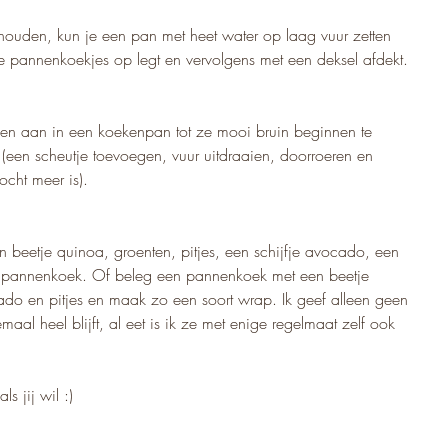
ouden, kun je een pan met heet water op laag vuur zetten 
 pannenkoekjes op legt en vervolgens met een deksel afdekt.
 even aan in een koekenpan tot ze mooi bruin beginnen te 
(een scheutje toevoegen, vuur uitdraaien, doorroeren en 
ocht meer is). 
 beetje quinoa, groenten, pitjes, een schijfje avocado, een 
 pannenkoek. Of beleg een pannenkoek met een beetje 
do en pitjes en maak zo een soort wrap. Ik geef alleen geen 
al heel blijft, al eet is ik ze met enige regelmaat zelf ook 
s jij wil :)