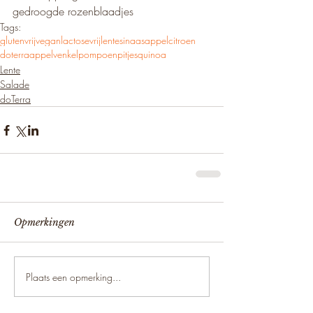
gedroogde rozenblaadjes
Tags:
glutenvrij
vegan
lactosevrij
lente
sinaasappel
citroen
doterra
appel
venkel
pompoenpitjes
quinoa
Lente
Salade
doTerra
Opmerkingen
Plaats een opmerking...