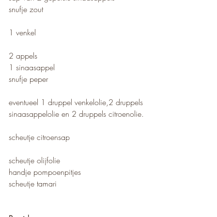
snufje zout
1 venkel
2 appels
1 sinaasappel
snufje peper
eventueel 1 druppel venkelolie,2 druppels 
sinaasappelolie en 2 druppels citroenolie.
scheutje citroensap
scheutje olijfolie
handje pompoenpitjes
scheutje tamari