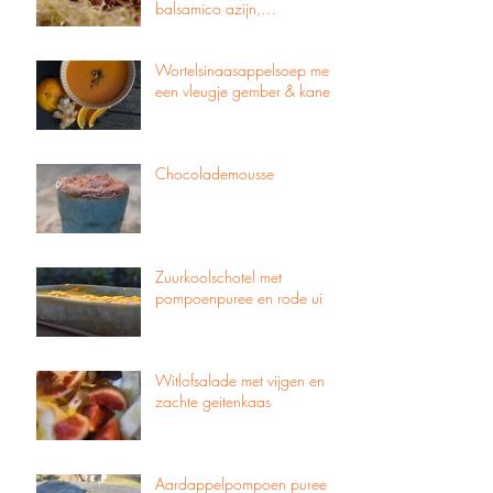
balsamico azijn,
pompoenpitten & zachte
geitenkaas
Wortelsinaasappelsoep met
een vleugje gember & kaneel
Chocolademousse
Zuurkoolschotel met
pompoenpuree en rode ui
Witlofsalade met vijgen en
zachte geitenkaas
Aardappelpompoen puree