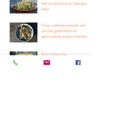
met mosterblad en belegen
kaas
Frisse waterkerssalade met
zachte geitenkaas en
geroosterde pijnboompitjes
Broccoliquiche
Bieten risotto met gebakken
paddenstoelen
Archief
maart 2023
(1)
1 post
februari 2023
(2)
2 posts