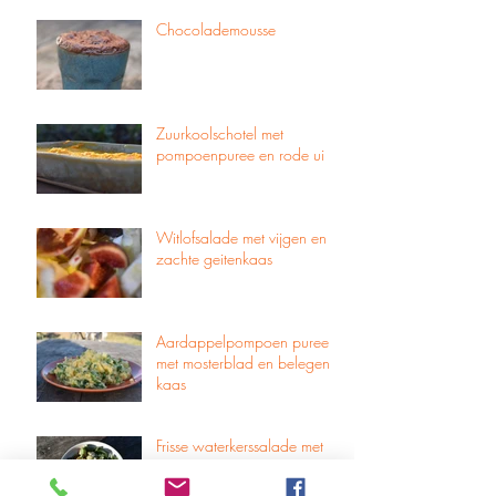
Chocolademousse
Zuurkoolschotel met
pompoenpuree en rode ui
Witlofsalade met vijgen en
zachte geitenkaas
Aardappelpompoen puree
met mosterblad en belegen
kaas
Frisse waterkerssalade met
zachte geitenkaas en
geroosterde pijnboompitjes