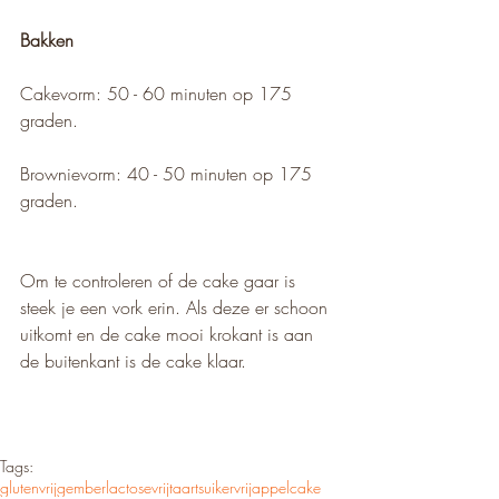
Bakken
Cakevorm: 50 - 60 minuten op 175 
graden.
Brownievorm: 40 - 50 minuten op 175 
graden.
Om te controleren of de cake gaar is 
steek je een vork erin. Als deze er schoon 
uitkomt en de cake mooi krokant is aan 
de buitenkant is de cake klaar.
Tags:
glutenvrij
gember
lactosevrij
taart
suikervrij
appel
cake