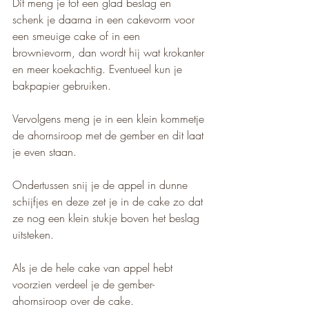
Dit meng je tot een glad beslag en 
schenk je daarna in een cakevorm voor 
een smeuige cake of in een 
brownievorm, dan wordt hij wat krokanter 
en meer koekachtig. Eventueel kun je 
bakpapier gebruiken.
Vervolgens meng je in een klein kommetje 
de ahornsiroop met de gember en dit laat 
je even staan.
Ondertussen snij je de appel in dunne 
schijfjes en deze zet je in de cake zo dat 
ze nog een klein stukje boven het beslag 
uitsteken.
Als je de hele cake van appel hebt 
voorzien verdeel je de gember-
ahornsiroop over de cake.